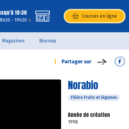
usqu'à 19:30
Courses en ligne
(s’ouvre dans une nouvelle fenêtr
: 8h30 - 19h30
Magazines
Biocoop
Partager sur
Norabio
Filière Fruits et légumes
Année de création
1998