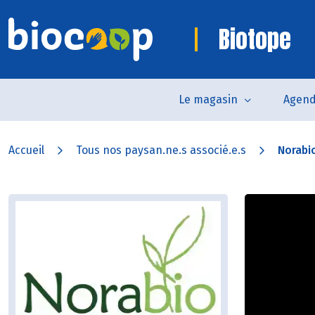
Biotope
Le magasin
Agen
Accueil
Tous nos paysan.ne.s associé.e.s
Norabi