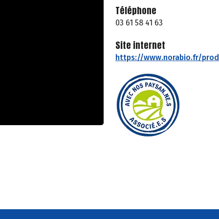
Téléphone
03 61 58 41 63
Site internet
https://www.norabio.fr/prod