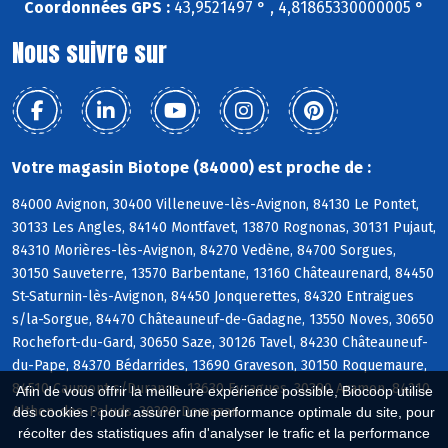
Coordonnées GPS :
43,9521497 ° , 4,81865330000005 °
Nous suivre sur
Votre magasin Biotope (84000) est proche de :
84000 Avignon, 30400 Villeneuve-lès-Avignon, 84130 Le Pontet,
30133 Les Angles, 84140 Montfavet, 13870 Rognonas, 30131 Pujaut,
84310 Morières-lès-Avignon, 84270 Vedène, 84700 Sorgues,
30150 Sauveterre, 13570 Barbentane, 13160 Châteaurenard, 84450
St-Saturnin-lès-Avignon, 84450 Jonquerettes, 84320 Entraigues
s/la-Sorgue, 84470 Châteauneuf-de-Gadagne, 13550 Noves, 30650
Rochefort-du-Gard, 30650 Saze, 30126 Tavel, 84230 Châteauneuf-
du-Pape, 84370 Bédarrides, 13690 Graveson, 30150 Roquemaure,
84510 Caumont s/Durance, 13630 Eyragues, 30390 Aramon, 84210
Afin de vous offrir la meilleure expérience possible, Biocoop utilise
Althen-des-Paluds, 30390 Domazan
des cookies : pour assurer une performance optimale du site, pour
récolter des statistiques afin d'analyser le trafic et la performance