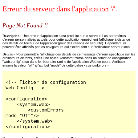
Erreur du serveur dans l'application '/'.
Page Not Found !!
Description :
Une erreur d'application s'est produite sur le serveur. Les paramètres
d'erreur personnalisés actuels pour cette application empêchent l'affichage à distance
des détails de l'erreur de l'application (pour des raisons de sécurité). Cependant, ils
peuvent être affichés par les navigateurs qui s'exécutent sur l'ordinateur serveur local.
Détails =
Pour permettre l'affichage des détails de ce message d'erreur spécifique sur les
ordinateurs distants, créez une balise <customErrors> dans un fichier de configuration
"web.config" situé dans le répertoire racine de l'application Web en cours. Attribuez
ensuite la valeur "off" à l'attribut "mode" de cette balise <customErrors>.
<!-- Fichier de configuration 
Web.Config -->

<configuration>

    <system.web>

        <customErrors 
mode="Off"/>

    </system.web>

</configuration>