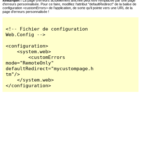
Remarques :
La page d'erreurs actuellement affichée peut être remplacée par une page
d'erreurs personnalisée. Pour ce faire, modifiez l'attribut "defaultRedirect" de la balise de
configuration <customErrors> de l'application, de sorte qu'il pointe vers une URL de la
page d'erreurs personnalisée !
<!-- Fichier de configuration 
Web.Config -->

<configuration>

    <system.web>

        <customErrors 
mode="RemoteOnly" 
defaultRedirect="mycustompage.h
tm"/>

    </system.web>

</configuration>