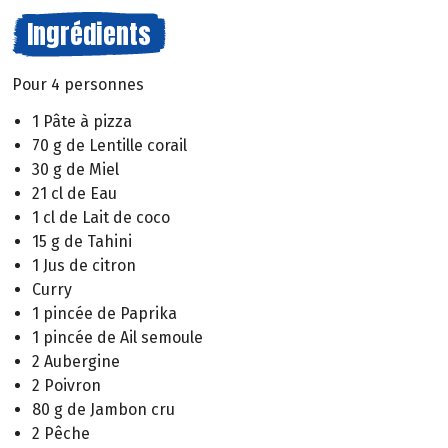
Ingrédients
Pour 4 personnes
1 Pâte à pizza
70 g de Lentille corail
30 g de Miel
21 cl de Eau
1 cl de Lait de coco
15 g de Tahini
1 Jus de citron
Curry
1 pincée de Paprika
1 pincée de Ail semoule
2 Aubergine
2 Poivron
80 g de Jambon cru
2 Pêche