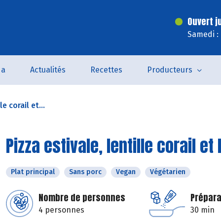
Ouvert j
Samedi :
da
Actualités
Recettes
Producteurs
le corail et...
Pizza estivale, lentille corail e
Plat principal
Sans porc
Vegan
Végétarien
Nombre de personnes
Prépara
4 personnes
30 min