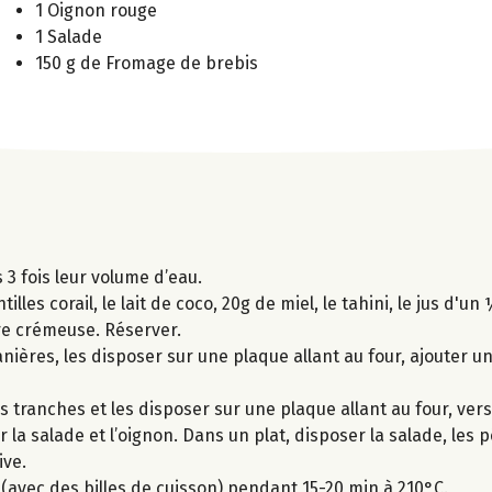
1 Oignon rouge
1 Salade
150 g de Fromage de brebis
s 3 fois leur volume d’eau.
es corail, le lait de coco, 20g de miel, le tahini, le jus d'un 
ure crémeuse. Réserver.
ères, les disposer sur une plaque allant au four, ajouter un fi
s tranches et les disposer sur une plaque allant au four, verse
 la salade et l’oignon. Dans un plat, disposer la salade, les 
ive.
c (avec des billes de cuisson) pendant 15-20 min à 210°C.