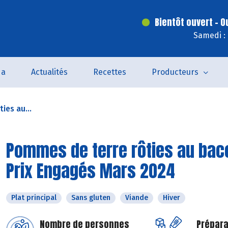
Bientôt ouvert - O
Samedi :
da
Actualités
Recettes
Producteurs
ies au...
Pommes de terre rôties au baco
Prix Engagés Mars 2024
Plat principal
Sans gluten
Viande
Hiver
Nombre de personnes
Prépara