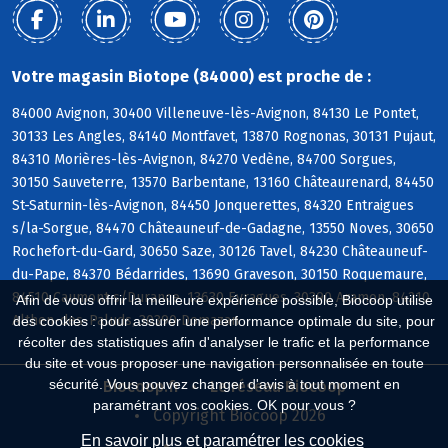
Votre magasin Biotope (84000) est proche de :
84000 Avignon, 30400 Villeneuve-lès-Avignon, 84130 Le Pontet,
30133 Les Angles, 84140 Montfavet, 13870 Rognonas, 30131 Pujaut,
84310 Morières-lès-Avignon, 84270 Vedène, 84700 Sorgues,
30150 Sauveterre, 13570 Barbentane, 13160 Châteaurenard, 84450
St-Saturnin-lès-Avignon, 84450 Jonquerettes, 84320 Entraigues
s/la-Sorgue, 84470 Châteauneuf-de-Gadagne, 13550 Noves, 30650
Rochefort-du-Gard, 30650 Saze, 30126 Tavel, 84230 Châteauneuf-
du-Pape, 84370 Bédarrides, 13690 Graveson, 30150 Roquemaure,
84510 Caumont s/Durance, 13630 Eyragues, 30390 Aramon, 84210
Afin de vous offrir la meilleure expérience possible, Biocoop utilise
Althen-des-Paluds, 30390 Domazan
des cookies : pour assurer une performance optimale du site, pour
récolter des statistiques afin d'analyser le trafic et la performance
du site et vous proposer une navigation personnalisée en toute
sécurité. Vous pouvez changer d'avis à tout moment en
Biocoop.fr
Le réseau Biocoop
paramétrant vos cookies. OK pour vous ?
Copyright Biocoop 2026
En savoir plus et paramétrer les cookies