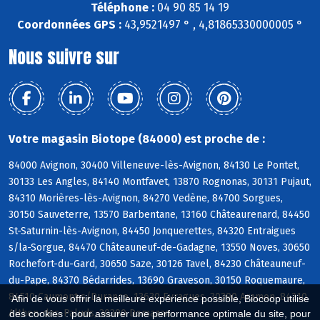
Téléphone :
04 90 85 14 19
Coordonnées GPS :
43,9521497 ° , 4,81865330000005 °
Nous suivre sur
Votre magasin Biotope (84000) est proche de :
84000 Avignon, 30400 Villeneuve-lès-Avignon, 84130 Le Pontet,
30133 Les Angles, 84140 Montfavet, 13870 Rognonas, 30131 Pujaut,
84310 Morières-lès-Avignon, 84270 Vedène, 84700 Sorgues,
30150 Sauveterre, 13570 Barbentane, 13160 Châteaurenard, 84450
St-Saturnin-lès-Avignon, 84450 Jonquerettes, 84320 Entraigues
s/la-Sorgue, 84470 Châteauneuf-de-Gadagne, 13550 Noves, 30650
Rochefort-du-Gard, 30650 Saze, 30126 Tavel, 84230 Châteauneuf-
du-Pape, 84370 Bédarrides, 13690 Graveson, 30150 Roquemaure,
84510 Caumont s/Durance, 13630 Eyragues, 30390 Aramon, 84210
Afin de vous offrir la meilleure expérience possible, Biocoop utilise
Althen-des-Paluds, 30390 Domazan
des cookies : pour assurer une performance optimale du site, pour