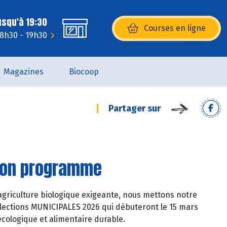
usqu'à 19:30
Courses en ligne
(s’ouvre dans une nouvelle fenêtr
: 8h30 - 19h30
Magazines
Biocoop
Partager sur
 son programme
griculture biologique exigeante, nous mettons notre
élections MUNICIPALES 2026 qui débuteront le 15 mars
écologique et alimentaire durable.