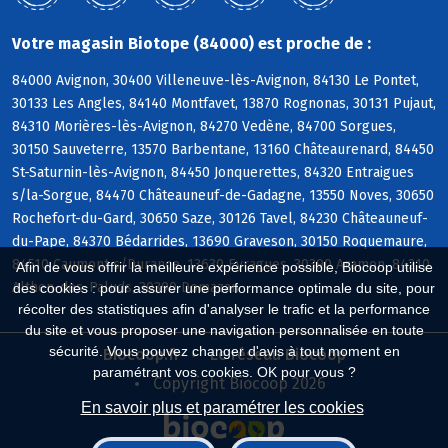
Votre magasin Biotope (84000) est proche de :
84000 Avignon, 30400 Villeneuve-lès-Avignon, 84130 Le Pontet,
30133 Les Angles, 84140 Montfavet, 13870 Rognonas, 30131 Pujaut,
84310 Morières-lès-Avignon, 84270 Vedène, 84700 Sorgues,
30150 Sauveterre, 13570 Barbentane, 13160 Châteaurenard, 84450
St-Saturnin-lès-Avignon, 84450 Jonquerettes, 84320 Entraigues
s/la-Sorgue, 84470 Châteauneuf-de-Gadagne, 13550 Noves, 30650
Rochefort-du-Gard, 30650 Saze, 30126 Tavel, 84230 Châteauneuf-
du-Pape, 84370 Bédarrides, 13690 Graveson, 30150 Roquemaure,
84510 Caumont s/Durance, 13630 Eyragues, 30390 Aramon, 84210
Afin de vous offrir la meilleure expérience possible, Biocoop utilise
Althen-des-Paluds, 30390 Domazan
des cookies : pour assurer une performance optimale du site, pour
récolter des statistiques afin d'analyser le trafic et la performance
du site et vous proposer une navigation personnalisée en toute
sécurité. Vous pouvez changer d'avis à tout moment en
Biocoop.fr
Le réseau Biocoop
paramétrant vos cookies. OK pour vous ?
Copyright Biocoop 2026
En savoir plus et paramétrer les cookies