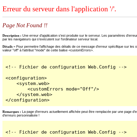
Erreur du serveur dans l'application '/'.
Page Not Found !!
Description :
Une erreur d'application s'est produite sur le serveur. Les paramètres d'erreur
par les navigateurs qui s'exécutent sur l'ordinateur serveur local.
Détails =
Pour permettre l'affichage des détails de ce message d'erreur spécifique sur les o
valeur "off" à l'attribut "mode" de cette balise <customErrors>.
<!-- Fichier de configuration Web.Config -->

<configuration>

    <system.web>

        <customErrors mode="Off"/>

    </system.web>

</configuration>
Remarques :
La page d'erreurs actuellement affichée peut être remplacée par une page d'erre
d'erreurs personnalisée !
<!-- Fichier de configuration Web.Config -->
