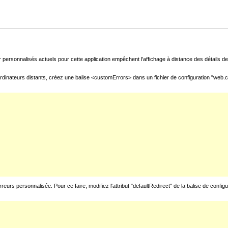
 personnalisés actuels pour cette application empêchent l'affichage à distance des détails de 
rdinateurs distants, créez une balise <customErrors> dans un fichier de configuration "web.con
urs personnalisée. Pour ce faire, modifiez l'attribut "defaultRedirect" de la balise de config