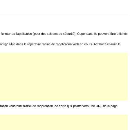
l'erreur de l'application (pour des raisons de sécurité). Cependant, ils peuvent être affichés
fig" situé dans le répertoire racine de l'application Web en cours. Attribuez ensuite la
uration <customErrors> de l'application, de sorte qu'il pointe vers une URL de la page