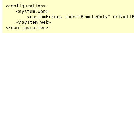
<configuration>

    <system.web>

        <customErrors mode="RemoteOnly" defaultR
    </system.web>

</configuration>