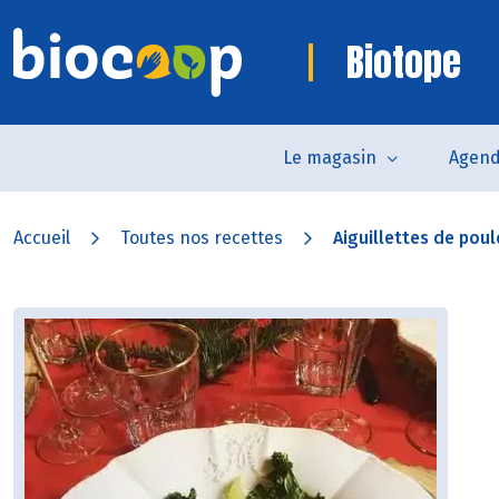
Biotope
Le magasin
Agen
Accueil
Toutes nos recettes
Aiguillettes de poul