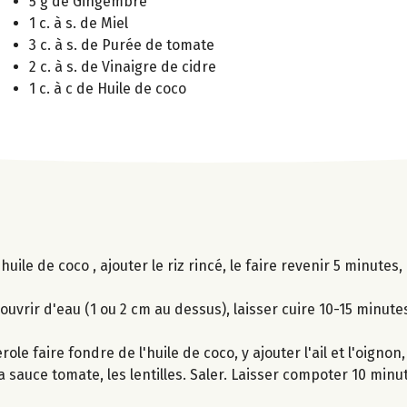
5 g de Gingembre
1 c. à s. de Miel
3 c. à s. de Purée de tomate
2 c. à s. de Vinaigre de cidre
1 c. à c de Huile de coco
huile de coco , ajouter le riz rincé, le faire revenir 5 minutes
couvrir d'eau (1 ou 2 cm au dessus), laisser cuire 10-15 minute
ole faire fondre de l'huile de coco, y ajouter l'ail et l'oigno
 la sauce tomate, les lentilles. Saler. Laisser compoter 10 minu