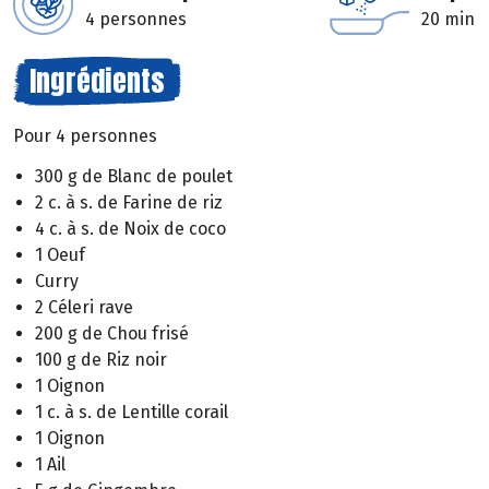
4 personnes
20 min
Ingrédients
Pour 4 personnes
300 g de Blanc de poulet
2 c. à s. de Farine de riz
4 c. à s. de Noix de coco
1 Oeuf
Curry
2 Céleri rave
200 g de Chou frisé
100 g de Riz noir
1 Oignon
1 c. à s. de Lentille corail
1 Oignon
1 Ail