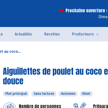
Prochaine ouverture :
Dima
da
Actualités
Recettes
Producteurs
et au coco...
Aiguillettes de poulet au coco 
douce
Plat principal
Sans lactose
Automne
Hiver
Nombre de personnes
Prépara