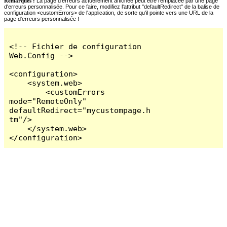
Remarques :
La page d'erreurs actuellement affichée peut être remplacée par une page
d'erreurs personnalisée. Pour ce faire, modifiez l'attribut "defaultRedirect" de la balise de
configuration <customErrors> de l'application, de sorte qu'il pointe vers une URL de la
page d'erreurs personnalisée !
<!-- Fichier de configuration 
Web.Config -->

<configuration>

    <system.web>

        <customErrors 
mode="RemoteOnly" 
defaultRedirect="mycustompage.h
tm"/>

    </system.web>

</configuration>