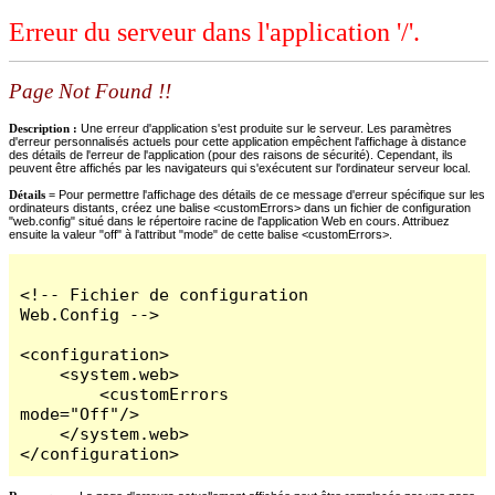
Erreur du serveur dans l'application '/'.
Page Not Found !!
Description :
Une erreur d'application s'est produite sur le serveur. Les paramètres
d'erreur personnalisés actuels pour cette application empêchent l'affichage à distance
des détails de l'erreur de l'application (pour des raisons de sécurité). Cependant, ils
peuvent être affichés par les navigateurs qui s'exécutent sur l'ordinateur serveur local.
Détails =
Pour permettre l'affichage des détails de ce message d'erreur spécifique sur les
ordinateurs distants, créez une balise <customErrors> dans un fichier de configuration
"web.config" situé dans le répertoire racine de l'application Web en cours. Attribuez
ensuite la valeur "off" à l'attribut "mode" de cette balise <customErrors>.
<!-- Fichier de configuration 
Web.Config -->

<configuration>

    <system.web>

        <customErrors 
mode="Off"/>

    </system.web>

</configuration>