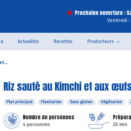
Prochaine ouverture : 
Vendredi :
da
Actualités
Recettes
Producteurs
t...
Riz sauté au Kimchi et aux œuf
Plat principal
Flexitarien
Sans gluten
Végétarien
Nombre de personnes
Prépara
4 personnes
20 min