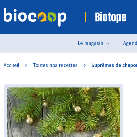
Biotope
Le magasin
Agen
Accueil
Toutes nos recettes
Suprêmes de chapon