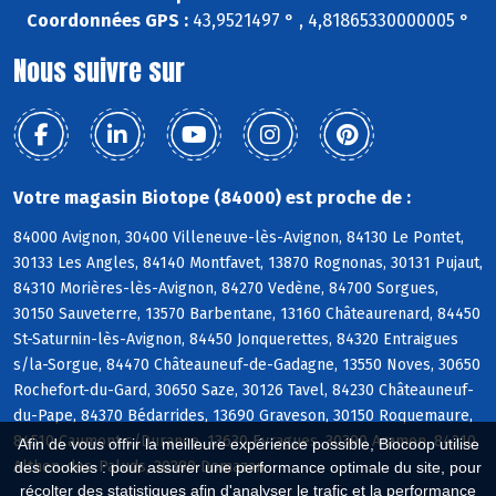
Coordonnées GPS :
43,9521497 ° , 4,81865330000005 °
Nous suivre sur
Votre magasin Biotope (84000) est proche de :
84000 Avignon, 30400 Villeneuve-lès-Avignon, 84130 Le Pontet,
30133 Les Angles, 84140 Montfavet, 13870 Rognonas, 30131 Pujaut,
84310 Morières-lès-Avignon, 84270 Vedène, 84700 Sorgues,
30150 Sauveterre, 13570 Barbentane, 13160 Châteaurenard, 84450
St-Saturnin-lès-Avignon, 84450 Jonquerettes, 84320 Entraigues
s/la-Sorgue, 84470 Châteauneuf-de-Gadagne, 13550 Noves, 30650
Rochefort-du-Gard, 30650 Saze, 30126 Tavel, 84230 Châteauneuf-
du-Pape, 84370 Bédarrides, 13690 Graveson, 30150 Roquemaure,
84510 Caumont s/Durance, 13630 Eyragues, 30390 Aramon, 84210
Afin de vous offrir la meilleure expérience possible, Biocoop utilise
Althen-des-Paluds, 30390 Domazan
des cookies : pour assurer une performance optimale du site, pour
récolter des statistiques afin d'analyser le trafic et la performance