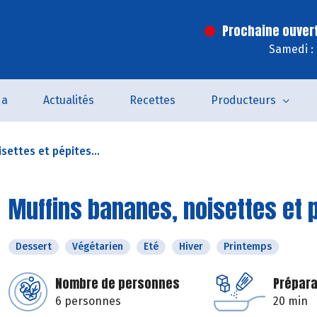
Prochaine ouver
Samedi :
da
Actualités
Recettes
Producteurs
settes et pépites...
Muffins bananes, noisettes et 
Dessert
Végétarien
Eté
Hiver
Printemps
Nombre de personnes
Prépara
6 personnes
20 min