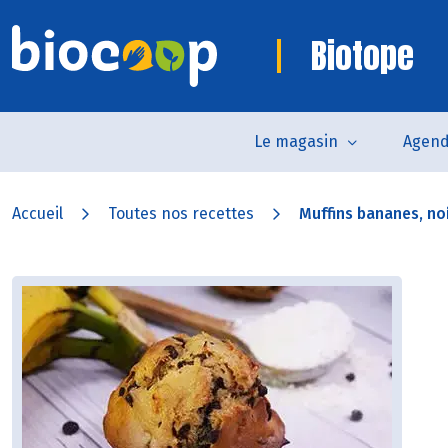
Biotope
Le magasin
Agen
Accueil
Toutes nos recettes
Muffins bananes, noi