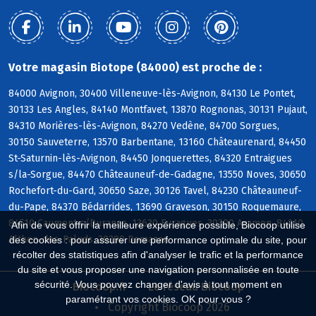
Votre magasin Biotope (84000) est proche de :
84000 Avignon, 30400 Villeneuve-lès-Avignon, 84130 Le Pontet,
30133 Les Angles, 84140 Montfavet, 13870 Rognonas, 30131 Pujaut,
84310 Morières-lès-Avignon, 84270 Vedène, 84700 Sorgues,
30150 Sauveterre, 13570 Barbentane, 13160 Châteaurenard, 84450
St-Saturnin-lès-Avignon, 84450 Jonquerettes, 84320 Entraigues
s/la-Sorgue, 84470 Châteauneuf-de-Gadagne, 13550 Noves, 30650
Rochefort-du-Gard, 30650 Saze, 30126 Tavel, 84230 Châteauneuf-
du-Pape, 84370 Bédarrides, 13690 Graveson, 30150 Roquemaure,
84510 Caumont s/Durance, 13630 Eyragues, 30390 Aramon, 84210
Afin de vous offrir la meilleure expérience possible, Biocoop utilise
Althen-des-Paluds, 30390 Domazan
des cookies : pour assurer une performance optimale du site, pour
récolter des statistiques afin d'analyser le trafic et la performance
du site et vous proposer une navigation personnalisée en toute
sécurité. Vous pouvez changer d'avis à tout moment en
Biocoop.fr
Le réseau Biocoop
paramétrant vos cookies. OK pour vous ?
Copyright Biocoop 2026