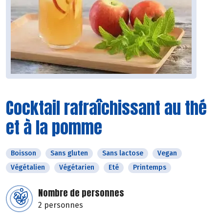
Cocktail rafraîchissant au thé
et à la pomme
Boisson
Sans gluten
Sans lactose
Vegan
Végétalien
Végétarien
Eté
Printemps
Nombre de personnes
2 personnes