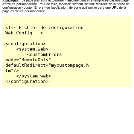
Remarques :
La page d'erreurs actuellement affichée peut être remplacée par une page
d'erreurs personnalisée. Pour ce faire, modifiez l'attribut "defaultRedirect" de la balise de
configuration <customErrors> de l'application, de sorte qu'il pointe vers une URL de la
page d'erreurs personnalisée !
<!-- Fichier de configuration 
Web.Config -->

<configuration>

    <system.web>

        <customErrors 
mode="RemoteOnly" 
defaultRedirect="mycustompage.h
tm"/>

    </system.web>

</configuration>