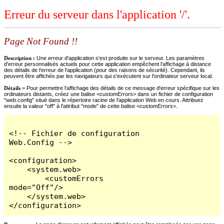
Erreur du serveur dans l'application '/'.
Page Not Found !!
Description :
Une erreur d'application s'est produite sur le serveur. Les paramètres
d'erreur personnalisés actuels pour cette application empêchent l'affichage à distance
des détails de l'erreur de l'application (pour des raisons de sécurité). Cependant, ils
peuvent être affichés par les navigateurs qui s'exécutent sur l'ordinateur serveur local.
Détails =
Pour permettre l'affichage des détails de ce message d'erreur spécifique sur les
ordinateurs distants, créez une balise <customErrors> dans un fichier de configuration
"web.config" situé dans le répertoire racine de l'application Web en cours. Attribuez
ensuite la valeur "off" à l'attribut "mode" de cette balise <customErrors>.
<!-- Fichier de configuration 
Web.Config -->

<configuration>

    <system.web>

        <customErrors 
mode="Off"/>

    </system.web>

</configuration>