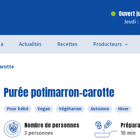
Ouvert j
Jeudi 
da
Actualités
Recettes
Producteurs
arotte
Purée potimarron-carotte
Pour bébé
Vegan
Végétarien
Automne
Hiver
Nombre de personnes
Prépara
3 personnes
10 min