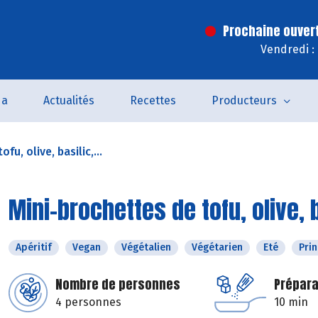
Prochaine ouver
Vendredi :
da
Actualités
Recettes
Producteurs
fu, olive, basilic,...
Mini-brochettes de tofu, olive,
Apéritif
Vegan
Végétalien
Végétarien
Eté
Pri
Nombre de personnes
Prépara
4 personnes
10 min