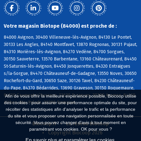
Votre magasin Biotope (84000) est proche de :
84000 Avignon, 30400 Villeneuve-lès-Avignon, 84130 Le Pontet,
30133 Les Angles, 84140 Montfavet, 13870 Rognonas, 30131 Pujaut,
84310 Morières-lès-Avignon, 84270 Vedène, 84700 Sorgues,
30150 Sauveterre, 13570 Barbentane, 13160 Châteaurenard, 84450
St-Saturnin-lès-Avignon, 84450 Jonquerettes, 84320 Entraigues
s/la-Sorgue, 84470 Châteauneuf-de-Gadagne, 13550 Noves, 30650
Rochefort-du-Gard, 30650 Saze, 30126 Tavel, 84230 Châteauneuf-
du-Pape, 84370 Bédarrides, 13690 Graveson, 30150 Roquemaure,
84510 Caumont s/Durance, 13630 Eyragues, 30390 Aramon, 84210
Afin de vous offrir la meilleure expérience possible, Biocoop utilise
Althen-des-Paluds, 30390 Domazan
des cookies : pour assurer une performance optimale du site, pour
récolter des statistiques afin d'analyser le trafic et la performance
du site et vous proposer une navigation personnalisée en toute
sécurité. Vous pouvez changer d'avis à tout moment en
Biocoop.fr
Le réseau Biocoop
paramétrant vos cookies. OK pour vous ?
Copyright Biocoop 2026
En savoir plus et paramétrer les cookies