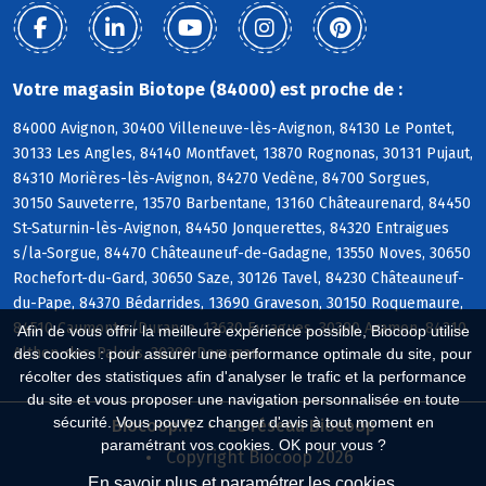
Votre magasin Biotope (84000) est proche de :
84000 Avignon, 30400 Villeneuve-lès-Avignon, 84130 Le Pontet,
30133 Les Angles, 84140 Montfavet, 13870 Rognonas, 30131 Pujaut,
84310 Morières-lès-Avignon, 84270 Vedène, 84700 Sorgues,
30150 Sauveterre, 13570 Barbentane, 13160 Châteaurenard, 84450
St-Saturnin-lès-Avignon, 84450 Jonquerettes, 84320 Entraigues
s/la-Sorgue, 84470 Châteauneuf-de-Gadagne, 13550 Noves, 30650
Rochefort-du-Gard, 30650 Saze, 30126 Tavel, 84230 Châteauneuf-
du-Pape, 84370 Bédarrides, 13690 Graveson, 30150 Roquemaure,
84510 Caumont s/Durance, 13630 Eyragues, 30390 Aramon, 84210
Afin de vous offrir la meilleure expérience possible, Biocoop utilise
Althen-des-Paluds, 30390 Domazan
des cookies : pour assurer une performance optimale du site, pour
récolter des statistiques afin d'analyser le trafic et la performance
du site et vous proposer une navigation personnalisée en toute
sécurité. Vous pouvez changer d'avis à tout moment en
Biocoop.fr
Le réseau Biocoop
paramétrant vos cookies. OK pour vous ?
Copyright Biocoop 2026
En savoir plus et paramétrer les cookies