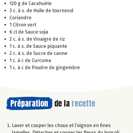
120 g de Cacahuète
3 c. à s. de Huile de tournesol
Coriandre
1 Citron vert
6 cl de Sauce soja
2 c. à s. de Vinaigre de riz
1 c. à s. de Sauce piquante
2 c. à s. de Sucre de canne
1 c. à c de Curcuma
1 c. à c de Poudre de gingembre
Préparation
de la
recette
Laver et couper les choux et l’oignon en fines
lamelles. Détacher et couper les fleurs du brocoli,