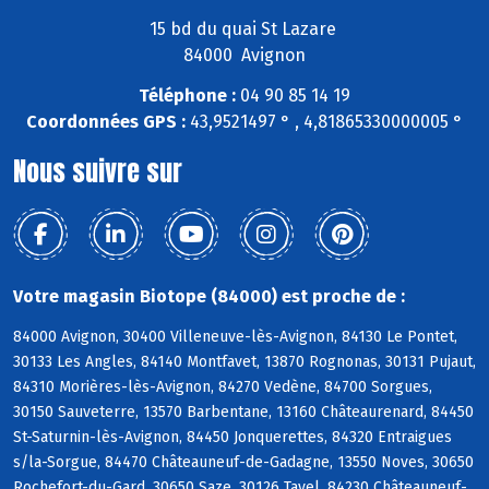
15 bd du quai St Lazare
84000 Avignon
Téléphone :
04 90 85 14 19
Coordonnées GPS :
43,9521497 ° , 4,81865330000005 °
Nous suivre sur
Votre magasin Biotope (84000) est proche de :
84000 Avignon, 30400 Villeneuve-lès-Avignon, 84130 Le Pontet,
30133 Les Angles, 84140 Montfavet, 13870 Rognonas, 30131 Pujaut,
84310 Morières-lès-Avignon, 84270 Vedène, 84700 Sorgues,
30150 Sauveterre, 13570 Barbentane, 13160 Châteaurenard, 84450
St-Saturnin-lès-Avignon, 84450 Jonquerettes, 84320 Entraigues
s/la-Sorgue, 84470 Châteauneuf-de-Gadagne, 13550 Noves, 30650
Rochefort-du-Gard, 30650 Saze, 30126 Tavel, 84230 Châteauneuf-