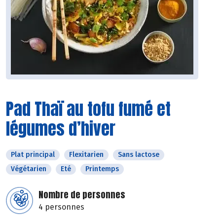
Pad Thaï au tofu fumé et
légumes d’hiver
Plat principal
Flexitarien
Sans lactose
Végétarien
Eté
Printemps
Nombre de personnes
4 personnes