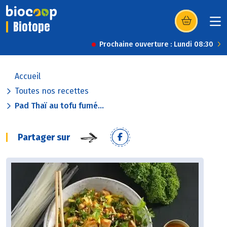
Biotope
(s’ouvre dans u
Prochaine ouverture : Lundi 08:30
Accueil
Toutes nos recettes
Pad Thaï au tofu fumé...
Partager sur