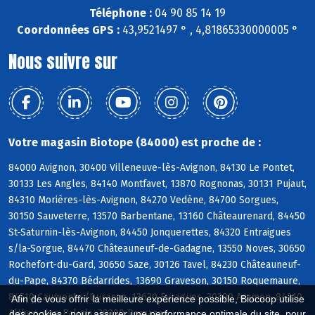
Téléphone :
04 90 85 14 19
Coordonnées GPS :
43,9521497 ° , 4,81865330000005 °
Nous suivre sur
Votre magasin Biotope (84000) est proche de :
84000 Avignon, 30400 Villeneuve-lès-Avignon, 84130 Le Pontet,
30133 Les Angles, 84140 Montfavet, 13870 Rognonas, 30131 Pujaut,
84310 Morières-lès-Avignon, 84270 Vedène, 84700 Sorgues,
30150 Sauveterre, 13570 Barbentane, 13160 Châteaurenard, 84450
St-Saturnin-lès-Avignon, 84450 Jonquerettes, 84320 Entraigues
s/la-Sorgue, 84470 Châteauneuf-de-Gadagne, 13550 Noves, 30650
Rochefort-du-Gard, 30650 Saze, 30126 Tavel, 84230 Châteauneuf-
du-Pape, 84370 Bédarrides, 13690 Graveson, 30150 Roquemaure,
84510 Caumont s/Durance, 13630 Eyragues, 30390 Aramon, 84210
Afin de vous offrir la meilleure expérience possible, Biocoop utilise
Althen-des-Paluds, 30390 Domazan
des cookies : pour assurer une performance optimale du site, pour