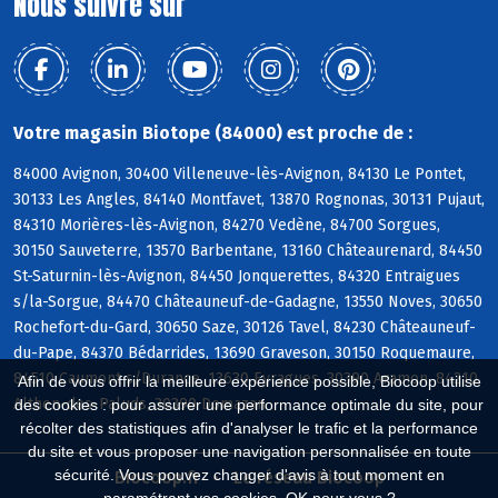
Nous suivre sur
Votre magasin Biotope (84000) est proche de :
84000 Avignon, 30400 Villeneuve-lès-Avignon, 84130 Le Pontet,
30133 Les Angles, 84140 Montfavet, 13870 Rognonas, 30131 Pujaut,
84310 Morières-lès-Avignon, 84270 Vedène, 84700 Sorgues,
30150 Sauveterre, 13570 Barbentane, 13160 Châteaurenard, 84450
St-Saturnin-lès-Avignon, 84450 Jonquerettes, 84320 Entraigues
s/la-Sorgue, 84470 Châteauneuf-de-Gadagne, 13550 Noves, 30650
Rochefort-du-Gard, 30650 Saze, 30126 Tavel, 84230 Châteauneuf-
du-Pape, 84370 Bédarrides, 13690 Graveson, 30150 Roquemaure,
84510 Caumont s/Durance, 13630 Eyragues, 30390 Aramon, 84210
Afin de vous offrir la meilleure expérience possible, Biocoop utilise
Althen-des-Paluds, 30390 Domazan
des cookies : pour assurer une performance optimale du site, pour
récolter des statistiques afin d'analyser le trafic et la performance
du site et vous proposer une navigation personnalisée en toute
sécurité. Vous pouvez changer d'avis à tout moment en
Biocoop.fr
Le réseau Biocoop