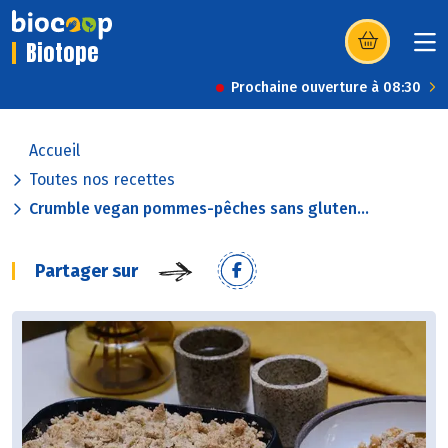
Biotope
(s’ouvre dans u
Prochaine ouverture à 08:30
Accueil
Toutes nos recettes
Crumble vegan pommes-pêches sans gluten...
Partager sur