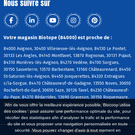
Nous suivre sur
Votre magasin Biotope (84000) est proche de :
84000 Avignon, 30400 Villeneuve-lès-Avignon, 84130 Le Pontet,
30133 Les Angles, 84140 Montfavet, 13870 Rognonas, 30131 Pujaut,
84310 Morières-lès-Avignon, 84270 Vedène, 84700 Sorgues,
30150 Sauveterre, 13570 Barbentane, 13160 Châteaurenard, 84450
St-Saturnin-lès-Avignon, 84450 Jonquerettes, 84320 Entraigues
s/la-Sorgue, 84470 Châteauneuf-de-Gadagne, 13550 Noves, 30650
Rochefort-du-Gard, 30650 Saze, 30126 Tavel, 84230 Châteauneuf-
du-Pape, 84370 Bédarrides, 13690 Graveson, 30150 Roquemaure,
84510 Caumont s/Durance, 13630 Eyragues, 30390 Aramon, 84210
Afin de vous offrir la meilleure expérience possible, Biocoop utilise
Althen-des-Paluds, 30390 Domazan
des cookies : pour assurer une performance optimale du site, pour
récolter des statistiques afin d'analyser le trafic et la performance
du site et vous proposer une navigation personnalisée en toute
sécurité. Vous pouvez changer d'avis à tout moment en
Biocoop.fr
Le réseau Biocoop