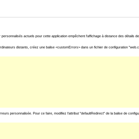
 personnalisés actuels pour cette application empêchent l'affichage à distance des détails de 
rdinateurs distants, créez une balise <customErrors> dans un fichier de configuration "web.con
urs personnalisée. Pour ce faire, modifiez l'attribut "defaultRedirect" de la balise de config