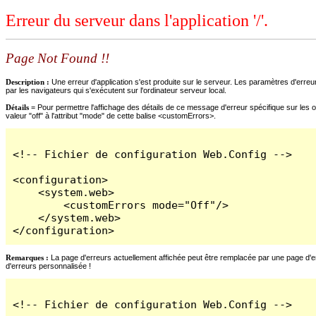
Erreur du serveur dans l'application '/'.
Page Not Found !!
Description :
Une erreur d'application s'est produite sur le serveur. Les paramètres d'erreur
par les navigateurs qui s'exécutent sur l'ordinateur serveur local.
Détails =
Pour permettre l'affichage des détails de ce message d'erreur spécifique sur les o
valeur "off" à l'attribut "mode" de cette balise <customErrors>.
<!-- Fichier de configuration Web.Config -->

<configuration>

    <system.web>

        <customErrors mode="Off"/>

    </system.web>

</configuration>
Remarques :
La page d'erreurs actuellement affichée peut être remplacée par une page d'erre
d'erreurs personnalisée !
<!-- Fichier de configuration Web.Config -->
