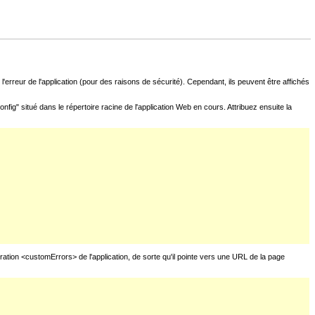
l'erreur de l'application (pour des raisons de sécurité). Cependant, ils peuvent être affichés
fig" situé dans le répertoire racine de l'application Web en cours. Attribuez ensuite la
uration <customErrors> de l'application, de sorte qu'il pointe vers une URL de la page