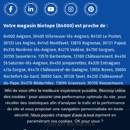
Votre magasin Biotope (84000) est proche de :
84000 Avignon, 30400 Villeneuve-lès-Avignon, 84130 Le Pontet,
30133 Les Angles, 84140 Montfavet, 13870 Rognonas, 30131 Pujaut,
84310 Morières-lès-Avignon, 84270 Vedène, 84700 Sorgues,
30150 Sauveterre, 13570 Barbentane, 13160 Châteaurenard, 84450
St-Saturnin-lès-Avignon, 84450 Jonquerettes, 84320 Entraigues
s/la-Sorgue, 84470 Châteauneuf-de-Gadagne, 13550 Noves, 30650
Rochefort-du-Gard, 30650 Saze, 30126 Tavel, 84230 Châteauneuf-
du-Pape, 84370 Bédarrides, 13690 Graveson, 30150 Roquemaure,
84510 Caumont s/Durance, 13630 Eyragues, 30390 Aramon, 84210
Afin de vous offrir la meilleure expérience possible, Biocoop utilise
Althen-des-Paluds, 30390 Domazan
des cookies : pour assurer une performance optimale du site, pour
récolter des statistiques afin d'analyser le trafic et la performance
du site et vous proposer une navigation personnalisée en toute
sécurité. Vous pouvez changer d'avis à tout moment en
Biocoop.fr
Le réseau Biocoop
paramétrant vos cookies. OK pour vous ?
Copyright Biocoop 2026