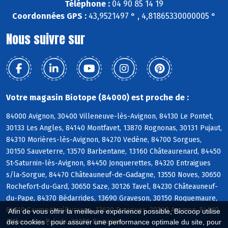
Téléphone :
04 90 85 14 19
Coordonnées GPS :
43,9521497 ° , 4,81865330000005 °
Nous suivre sur
Votre magasin Biotope (84000) est proche de :
84000 Avignon, 30400 Villeneuve-lès-Avignon, 84130 Le Pontet,
30133 Les Angles, 84140 Montfavet, 13870 Rognonas, 30131 Pujaut,
84310 Morières-lès-Avignon, 84270 Vedène, 84700 Sorgues,
30150 Sauveterre, 13570 Barbentane, 13160 Châteaurenard, 84450
St-Saturnin-lès-Avignon, 84450 Jonquerettes, 84320 Entraigues
s/la-Sorgue, 84470 Châteauneuf-de-Gadagne, 13550 Noves, 30650
Rochefort-du-Gard, 30650 Saze, 30126 Tavel, 84230 Châteauneuf-
du-Pape, 84370 Bédarrides, 13690 Graveson, 30150 Roquemaure,
84510 Caumont s/Durance, 13630 Eyragues, 30390 Aramon, 84210
Afin de vous offrir la meilleure expérience possible, Biocoop utilise
Althen-des-Paluds, 30390 Domazan
des cookies : pour assurer une performance optimale du site, pour